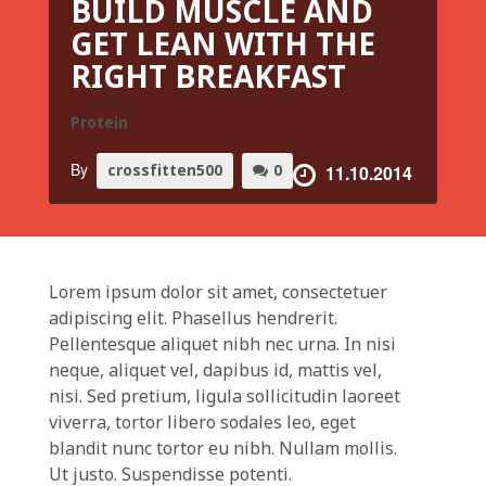
BUILD MUSCLE AND
GET LEAN WITH THE
RIGHT BREAKFAST
Protein
By
crossfitten500
0
11.10.2014
Lorem ipsum dolor sit amet, consectetuer
adipiscing elit. Phasellus hendrerit.
Pellentesque aliquet nibh nec urna. In nisi
neque, aliquet vel, dapibus id, mattis vel,
nisi. Sed pretium, ligula sollicitudin laoreet
viverra, tortor libero sodales leo, eget
blandit nunc tortor eu nibh. Nullam mollis.
Ut justo. Suspendisse potenti.