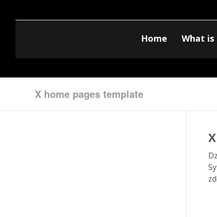
Home
What is 
X home pages template
X
Dz
Sy
zd