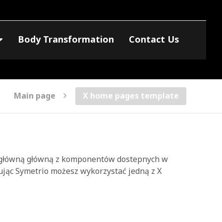
Body Transformation
Contact Us
Main page
X home pages template
 główną główną z komponentów dostepnych w
jąc Symetrio możesz wykorzystać jedną z X